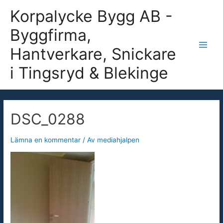
Hoppa
Korpalycke Bygg AB -
till
Byggfirma,
innehåll
Hantverkare, Snickare
Main
i Tingsryd & Blekinge
Men
DSC_0288
Lämna en kommentar
/ Av
mediahjalpen